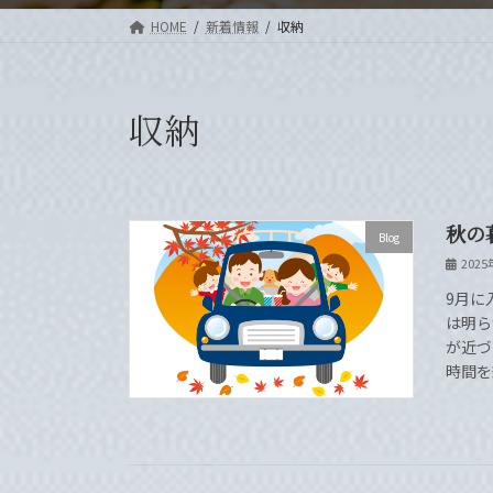
HOME
新着情報
収納
収納
秋の
Blog
202
9月に
は明ら
が近づ
時間を