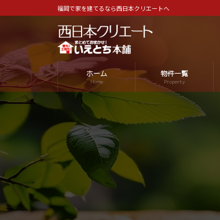
コ
ナ
福岡で家を建てるなら西日本クリエートへ
ン
ビ
テ
ゲ
ン
ー
ツ
シ
へ
ョ
ホーム
物件一覧
ス
ン
Home
Property
キ
に
ッ
移
プ
動